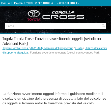
MANUALI
MANUALE D'USO
VIDEO TUTORIAL
MAPPA DEL SITO
EN
FR
ES
DE
Toyota Corolla Cross: Funzione avvertimento oggetti (veicoli con
Advanced Park)
Toyota Corolla Cross (2022-2026) Manuale del proprietario
/
Guida
/
Utilizzo dei sistemi
di supporto alla guida
/ Funzione avvertimento oggetti (veicoli con Advanced Park)
La funzione avvertimento oggetti informa il guidatore mediante il
display e un cicalino della presenza di oggetti a lato del veicolo, se
gli oggetti si trovano entro la traiettoria prevista del veicolo.