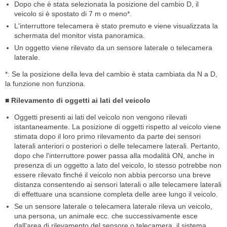
Dopo che è stata selezionata la posizione del cambio D, il
veicolo si è spostato di 7 m o meno*.
L'interruttore telecamera è stato premuto e viene visualizzata la
schermata del monitor vista panoramica.
Un oggetto viene rilevato da un sensore laterale o telecamera
laterale.
*: Se la posizione della leva del cambio è stata cambiata da N a D,
la funzione non funziona.
■ Rilevamento di oggetti ai lati del veicolo
Oggetti presenti ai lati del veicolo non vengono rilevati
istantaneamente. La posizione di oggetti rispetto al veicolo viene
stimata dopo il loro primo rilevamento da parte dei sensori
laterali anteriori o posteriori o delle telecamere laterali. Pertanto,
dopo che l'interruttore power passa alla modalità ON, anche in
presenza di un oggetto a lato del veicolo, lo stesso potrebbe non
essere rilevato finché il veicolo non abbia percorso una breve
distanza consentendo ai sensori laterali o alle telecamere laterali
di effettuare una scansione completa delle aree lungo il veicolo.
Se un sensore laterale o telecamera laterale rileva un veicolo,
una persona, un animale ecc. che successivamente esce
dall'area di rilevamento del sensore o telecamera, il sistema