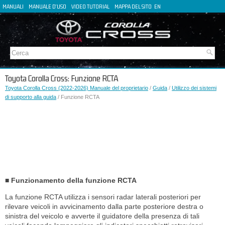
MANUALI
MANUALE D'USO
VIDEO TUTORIAL
MAPPA DEL SITO
EN
FR
ES
DE
Toyota Corolla Cross: Funzione RCTA
Toyota Corolla Cross (2022-2026) Manuale del proprietario
/
Guida
/
Utilizzo dei sistemi
di supporto alla guida
/ Funzione RCTA
■ Funzionamento della funzione RCTA
La funzione RCTA utilizza i sensori radar laterali posteriori per
rilevare veicoli in avvicinamento dalla parte posteriore destra o
sinistra del veicolo e avverte il guidatore della presenza di tali