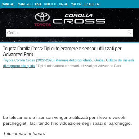
MANUALI
MANUALE D'USO
VIDEO TUTORIAL
MAPPA DEL SITO
EN
FR
ES
DE
Toyota Corolla Cross: Tipi di telecamere e sensori utilizzati per
Advanced Park
Toyota Corolla Cross (2022-2026) Manuale del proprietario
/
Guida
/
Utilizzo dei sistemi
di supporto alla guida
/ Tipi di telecamere e sensori utilizzati per Advanced Park
Le telecamere e i sensori vengono utilizzati per rilevare veicoli
parcheggiati, facilitando l'individuazione degli spazi di parcheggio.
Telecamera anteriore