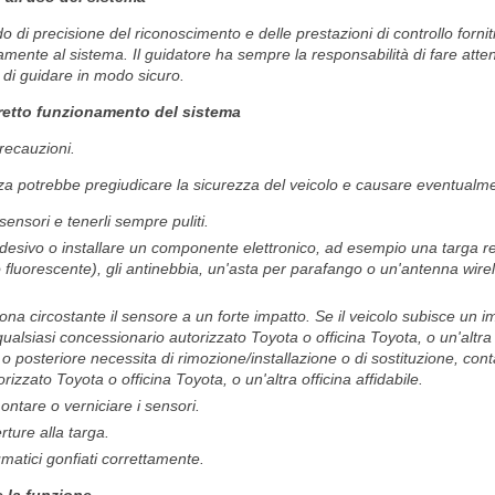
do di precisione del riconoscimento e delle prestazioni di controllo forni
amente al sistema. Il guidatore ha sempre la responsabilità di fare atte
e di guidare in modo sicuro.
orretto funzionamento del sistema
recauzioni.
 potrebbe pregiudicare la sicurezza del veicolo e causare eventualme
ensori e tenerli sempre puliti.
desivo o installare un componente elettronico, ad esempio una targa re
po fluorescente), gli antinebbia, un'asta per parafango o un'antenna wire
ona circostante il sensore a un forte impatto. Se il veicolo subisce un im
ualsiasi concessionario autorizzato Toyota o officina Toyota, o un'altra o
e o posteriore necessita di rimozione/installazione o di sostituzione, cont
izzato Toyota o officina Toyota, o un'altra officina affidabile.
ntare o verniciare i sensori.
ture alla targa.
atici gonfiati correttamente.