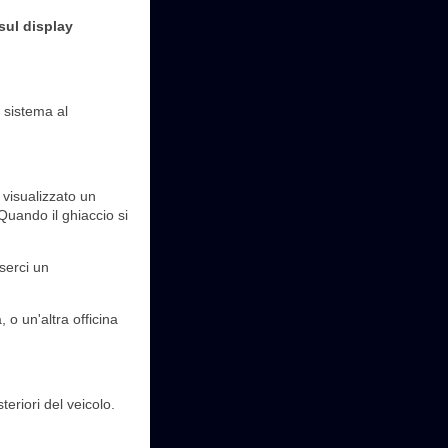
sul display
l sistema al
 visualizzato un
Quando il ghiaccio si
serci un
 o un'altra officina
teriori del veicolo.