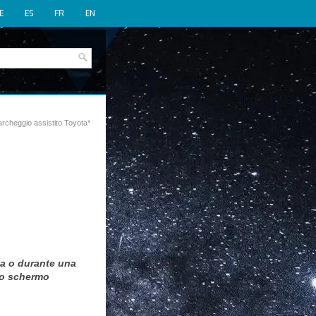
E
ES
FR
EN
rcheggio assistito Toyota*
nea o durante una
lo schermo