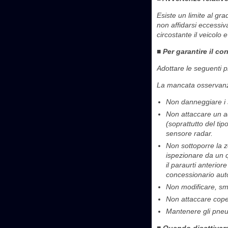
Esiste un limite al gra
non affidarsi eccessiv
circostante il veicolo 
■ Per garantire il c
Adottare le seguenti p
La mancata osservanza
Non danneggiare i s
Non attaccare un a
(soprattutto del ti
sensore radar.
Non sottoporre la z
ispezionare da un q
il paraurti anterior
concessionario autor
Non modificare, smo
Non attaccare coper
Mantenere gli pneum