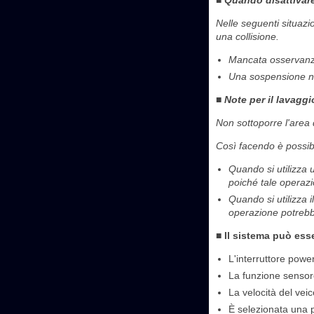
■ Quando disattivare
Nelle seguenti situazi
una collisione.
Mancata osservanza 
Una sospensione non
■ Note per il lavaggi
Non sottoporre l'area 
Così facendo è possib
Quando si utilizza 
poiché tale operaz
Quando si utilizza i
operazione potrebb
■ Il sistema può es
L'interruttore powe
La funzione sensore
La velocità del veic
È selezionata una p