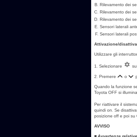
Rilevamento dei sen
Rilevamento dei sen
Rilevamento dei sen
Sensori laterali ant
Sensori laterali po
Attivazione/disattiv
Utilizzare gli interrut
1. Selezionare
sul
2. Premere
o
p
Quando la funzione sen
Toyota OFF si illumina
Per riattivare il sist
quindi on. Se disattiv
posizione off e poi su
AVVISO
■ Avvertenze relative