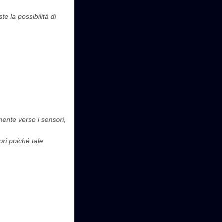
e la possibilità di
mente verso i sensori,
ori poiché tale