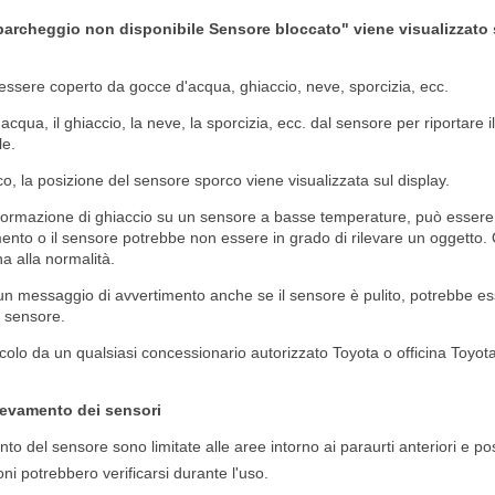
parcheggio non disponibile Sensore bloccato" viene visualizzato 
ssere coperto da gocce d'acqua, ghiaccio, neve, sporcizia, ecc.
qua, il ghiaccio, la neve, la sporcizia, ecc. dal sensore per riportare i
e.
, la posizione del sensore sporco viene visualizzata sul display.
a formazione di ghiaccio su un sensore a basse temperature, può essere
nto o il sensore potrebbe non essere in grado di rilevare un oggetto. 
na alla normalità.
 un messaggio di avvertimento anche se il sensore è pulito, potrebbe es
 sensore.
colo da un qualsiasi concessionario autorizzato Toyota o officina Toyota,
ilevamento dei sensori
to del sensore sono limitate alle aree intorno ai paraurti anteriori e pos
ni potrebbero verificarsi durante l'uso.