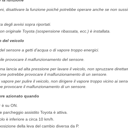
 la funzione
oni, disattivare la funzione poiché potrebbe operare anche se non sussist
degli avvisi sopra riportati.
 originale Toyota (sospensione ribassata, ecc.) è installata.
o del veicolo
del sensore a getti d'acqua o di vapore troppo energici.
ile provocare il malfunzionamento del sensore.
una lancia ad alta pressione per lavare il veicolo, non spruzzare diretta
ione potrebbe provocare il malfunzionamento di un sensore.
l vapore per pulire il veicolo, non dirigere il vapore troppo vicino ai sens
e provocare il malfunzionamento di un sensore.
sere azionato quando
r è su ON.
 parcheggio assistito Toyota è attiva.
olo è inferiore a circa 10 km/h.
osizione della leva del cambio diversa da P.