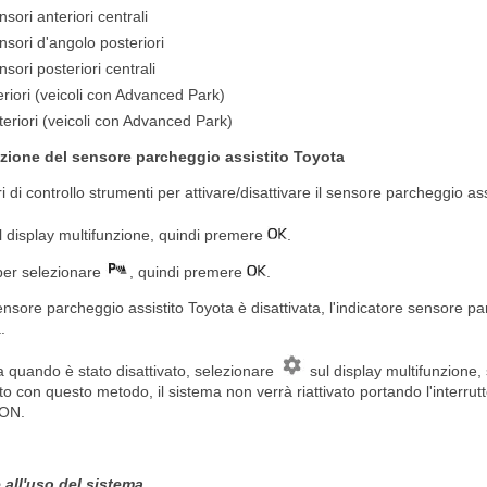
sori anteriori centrali
sori d'angolo posteriori
sori posteriori centrali
eriori (veicoli con Advanced Park)
steriori (veicoli con Advanced Park)
azione del sensore parcheggio assistito Toyota
tori di controllo strumenti per attivare/disattivare il sensore parcheggio as
 display multifunzione, quindi premere
.
er selezionare
, quindi premere
.
sore parcheggio assistito Toyota è disattivata, l'indicatore sensore pa
.
ema quando è stato disattivato, selezionare
sul display multifunzione,
ato con questo metodo, il sistema non verrà riattivato portando l'interrut
 ON.
 all'uso del sistema