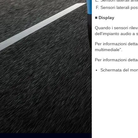
Sensori laterali ant
Sensori laterali po
■ Display
Quando i sensori rile
dell'impianto audio a 
Per informazioni detta
multimediale".
Per informazioni detta
Schermata del moni