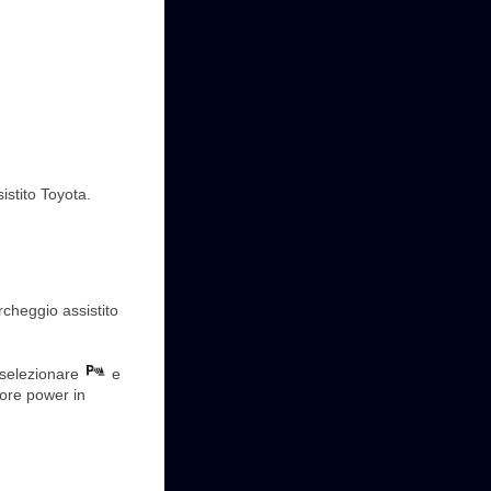
sistito Toyota.
rcheggio assistito
 selezionare
e
tore power in