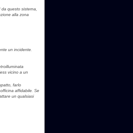
ti da questo sistema,
nzione alla zona
nte un incidente.
troilluminata
less vicino a un
patto, farlo
fficina affidabile. Se
attare un qualsiasi