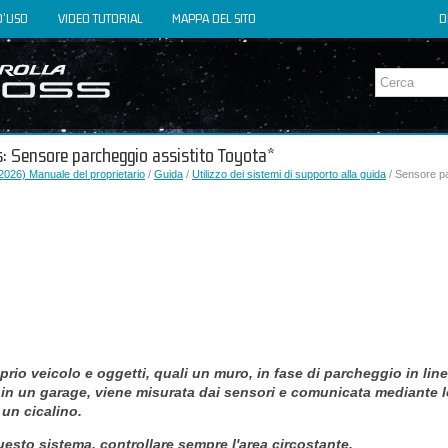
D'USO
VIDEO TUTORIAL
MAPPA DEL SITO
D
s: Sensore parcheggio assistito Toyota*
026) Manuale del proprietario
/
Guida
/
Utilizzo dei sistemi di supporto alla guida
/ Sensore pa
oprio veicolo e oggetti, quali un muro, in fase di parcheggio in li
 in un garage, viene misurata dai sensori e comunicata mediante 
 un cicalino.
uesto sistema, controllare sempre l'area circostante.