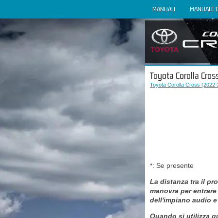
MANUALI
MANUALE 
Toyota Corolla Cros
Toyota Corolla Cross (2022-2
*: Se presente
La distanza tra il pr
manovra per entrare
dell'impiano audio e
Quando si utilizza q