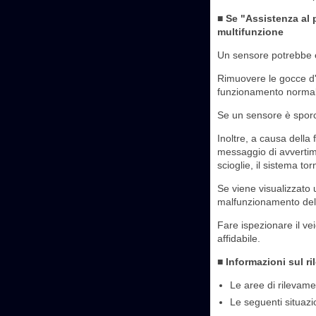
■ Se "Assistenza al 
multifunzione
Un sensore potrebbe e
Rimuovere le gocce d'ac
funzionamento normal
Se un sensore è sporco
Inoltre, a causa dell
messaggio di avvertime
scioglie, il sistema tor
Se viene visualizzato
malfunzionamento del
Fare ispezionare il vei
affidabile.
■ Informazioni sul r
Le aree di rilevamen
Le seguenti situazio