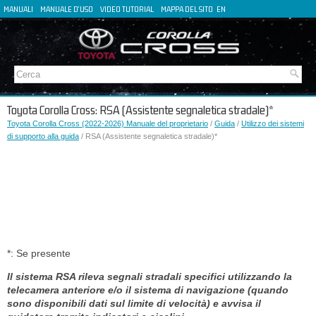
MANUALI
MANUALE D'USO
VIDEO TUTORIAL
MAPPA DEL SITO
EN
FR
ES
DE
Toyota Corolla Cross: RSA (Assistente segnaletica stradale)*
Toyota Corolla Cross (2022-2026) Manuale del proprietario
/
Guida
/
Utilizzo dei sistemi
di supporto alla guida
/ RSA (Assistente segnaletica stradale)*
*: Se presente
Il sistema RSA rileva segnali stradali specifici utilizzando la
telecamera anteriore e/o il sistema di navigazione (quando
sono disponibili dati sul limite di velocità) e avvisa il