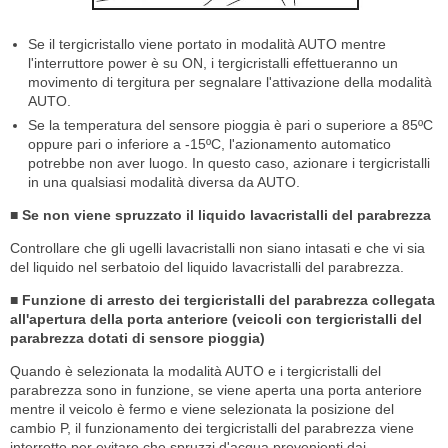
Se il tergicristallo viene portato in modalità AUTO mentre
l'interruttore power è su ON, i tergicristalli effettueranno un
movimento di tergitura per segnalare l'attivazione della modalità
AUTO.
Se la temperatura del sensore pioggia è pari o superiore a 85ºC
oppure pari o inferiore a -15ºC, l'azionamento automatico
potrebbe non aver luogo. In questo caso, azionare i tergicristalli
in una qualsiasi modalità diversa da AUTO.
■ Se non viene spruzzato il liquido lavacristalli del parabrezza
Controllare che gli ugelli lavacristalli non siano intasati e che vi sia
del liquido nel serbatoio del liquido lavacristalli del parabrezza.
■ Funzione di arresto dei tergicristalli del parabrezza collegata
all'apertura della porta anteriore (veicoli con tergicristalli del
parabrezza dotati di sensore pioggia)
Quando è selezionata la modalità AUTO e i tergicristalli del
parabrezza sono in funzione, se viene aperta una porta anteriore
mentre il veicolo è fermo e viene selezionata la posizione del
cambio P, il funzionamento dei tergicristalli del parabrezza viene
interrotto per evitare che spruzzi d'acqua provenienti dai