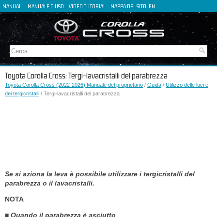
MANUALI
MANUALE D'USO
VIDEO TUTORIAL
MAPPA DEL SITO
EN
FR
ES
DE
Toyota Corolla Cross: Tergi-lavacristalli del parabrezza
Toyota Corolla Cross (2022-2026) Manuale del proprietario
/
Guida
/
Utilizzo delle luci e
dei tergicristalli
/ Tergi-lavacristalli del parabrezza
Se si aziona la leva è possibile utilizzare i tergicristalli del
parabrezza o il lavacristalli.
NOTA
■ Quando il parabrezza è asciutto