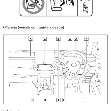
■Plancia (veicoli con guida a destra)