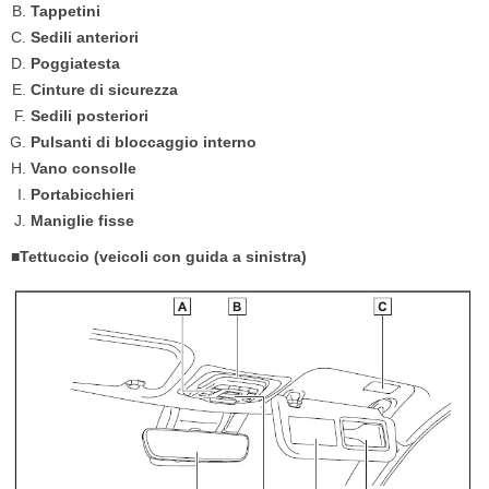
Tappetini
Sedili anteriori
Poggiatesta
Cinture di sicurezza
Sedili posteriori
Pulsanti di bloccaggio interno
Vano consolle
Portabicchieri
Maniglie fisse
■Tettuccio (veicoli con guida a sinistra)