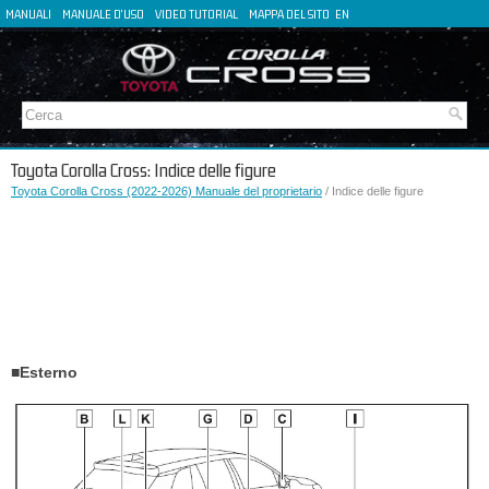
MANUALI
MANUALE D'USO
VIDEO TUTORIAL
MAPPA DEL SITO
EN
FR
ES
DE
Toyota Corolla Cross: Indice delle figure
Toyota Corolla Cross (2022-2026) Manuale del proprietario
/ Indice delle figure
■Esterno