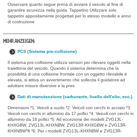
Osservare quanto segue prima di avviare il veicolo al fine di
garantire sicurezza nella guida. Tappetino Utilizzare solo
tappetini appositamente progettati per lo stesso modello e anno
di costruzione
MEHR ANZEIGEN:
PCS (Sistema pre-collisione)
Il sistema pre-collisione utilizza sensori per rilevare oggetti nella
traiettoria del veicolo. Quando il sistema determina che la
possibilità di una collisione frontale con un oggetto rilevabile è
elevata, si attiva un avvertimento che sollecita il guidatore ad
adottare misure diversive e la pres
Dati di manutenzione (carburante, livello dell'olio, ecc.)
Dimensioni *1: Veicoli a vuoto *2: Veicoli con cerchi in acciaio *3:
Veicoli con cerchi in alluminio da 17 pollici *4: Veicoli con cerchi in
alluminio da 18 pollici *5: Ad eccezione dei modelli ZVG13L-
KHXGBW, ZVG13L-KHXNBW, ZVG13R-KHXGBW e ZVG13R-
KHXNBW*8 *6: Per i modelli ZVG13L-KHXNBW e ZVG13R-