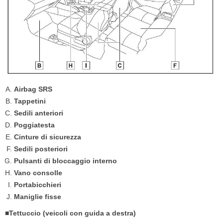
Airbag SRS
Tappetini
Sedili anteriori
Poggiatesta
Cinture di sicurezza
Sedili posteriori
Pulsanti di bloccaggio interno
Vano consolle
Portabicchieri
Maniglie fisse
■Tettuccio (veicoli con guida a destra)