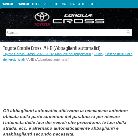
MANUALI
MANUALE D'USO
VIDEO TUTORIAL
MAPPA DEL SITO
EN
FR
ES
DE
Toyota Corolla Cross: AHB (Abbaglianti automatici)
Toyota Corolla Cross (2022-2026) Manuale del proprietario
/
Guida
/
Utilizzo delle luci e
dei tergicristalli
/ AHB (Abbaglianti automatici)
Gli abbaglianti automatici utilizzano la telecamera anteriore
ubicata sulla parte superiore del parabrezza per rilevare
l'intensità delle luci dei veicoli che precedono, le luci della
strada, ecc. e alternano automaticamente abbaglianti e
anabbaglianti secondo necessità.